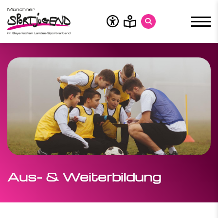
Über uns
Zuschüsse
Bildung
MSJ-Bildung
Bildungstermine
Service
Aus- & Weiterbildung
Themen
Finde dein Ehrenamt