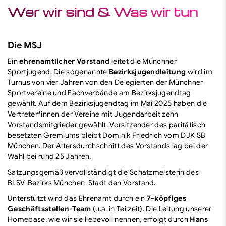
Service
Wer wir sind & Was wir tun
Themen
Die MSJ
Finde dein Ehrenamt
Ein
ehrenamtlicher Vorstand
leitet die Münchner
Sportjugend. Die sogenannte
Bezirksjugendleitung
wird im
Finde deinen Sport
Turnus von vier Jahren von den Delegierten der Münchner
Sportvereine und Fachverbände am Bezirksjugendtag
gewählt. Auf dem Bezirksjugendtag im Mai 2025 haben die
Vertreter*innen der Vereine mit Jugendarbeit zehn
Vorstandsmitglieder gewählt. Vorsitzender des paritätisch
besetzten Gremiums bleibt Dominik Friedrich vom DJK SB
München. Der Altersdurchschnitt des Vorstands lag bei der
Wahl bei rund 25 Jahren.
Satzungsgemäß vervollständigt die Schatzmeisterin des
BLSV-Bezirks München-Stadt den Vorstand.
Unterstützt wird das Ehrenamt durch ein
7-köpfiges
Geschäftsstellen-Team
(u.a. in Teilzeit). Die Leitung unserer
Homebase, wie wir sie liebevoll nennen, erfolgt durch
Hans