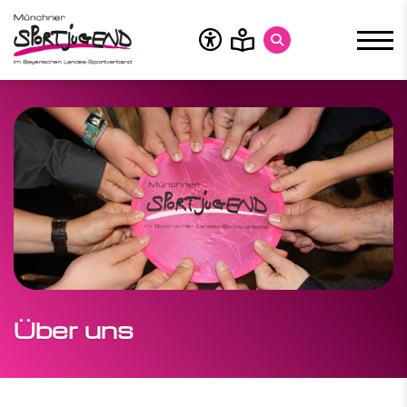
Über uns
Vorstand
Geschäftsstelle
Unser Tun
Verein ist mehr
Jobs
Über uns
Zuschüsse
Bildung