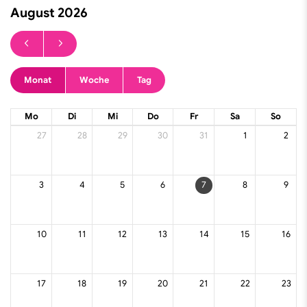
August 2026
Finde deinen Sport
Monat
Woche
Tag
Mo
Di
Mi
Do
Fr
Sa
So
27
28
29
30
31
1
2
3
4
5
6
7
8
9
10
11
12
13
14
15
16
17
18
19
20
21
22
23