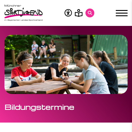
Über uns
Zuschüsse
Bildung
MSJ-Bildung
Bildungstermine
Service
Bildungstermine
Themen
Finde dein Ehrenamt