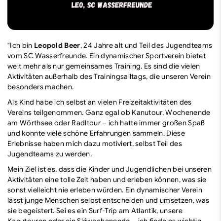
"Ich bin
Leopold Beer
, 24 Jahre alt und Teil des Jugendteams
vom SC Wasserfreunde. Ein dynamischer Sportverein bietet
weit mehr als nur gemeinsames Training. Es sind die vielen
Aktivitäten außerhalb des Trainingsalltags, die unseren Verein
besonders machen.
Als Kind habe ich selbst an vielen Freizeitaktivitäten des
Vereins teilgenommen. Ganz egal ob Kanutour, Wochenende
am Wörthsee oder Radltour – ich hatte immer großen Spaß
und konnte viele schöne Erfahrungen sammeln. Diese
Erlebnisse haben mich dazu motiviert, selbst Teil des
Jugendteams zu werden.
Mein Ziel ist es, dass die Kinder und Jugendlichen bei unseren
Aktivitäten eine tolle Zeit haben und erleben können, was sie
sonst vielleicht nie erleben würden. Ein dynamischer Verein
lässt junge Menschen selbst entscheiden und umsetzen, was
sie begeistert. Sei es ein Surf-Trip am Atlantik, unsere
Kanutouren oder ein Skiwochenende – ich finde es wichtig,