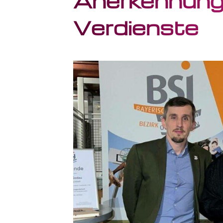
Anerkennung
Verdienste
Anschrift
Münchner Sportjugend
im Bayerischen Landes-
Sportverband e. V.
Georg-Brauchle-Ring 93
80992 München