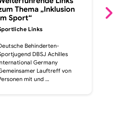
Inklusio
Weiterführende Links
was!
zum Thema „Inklusion
im Sport“
Podcast „M
Sportliche Links
Jeder Mens
dabei zu se
Deutsche Behinderten-
behindert o
Sportjugend DBSJ Achilles
und sollen
International Germany
Gemeinsamer Lauftreff von
Personen mit und …